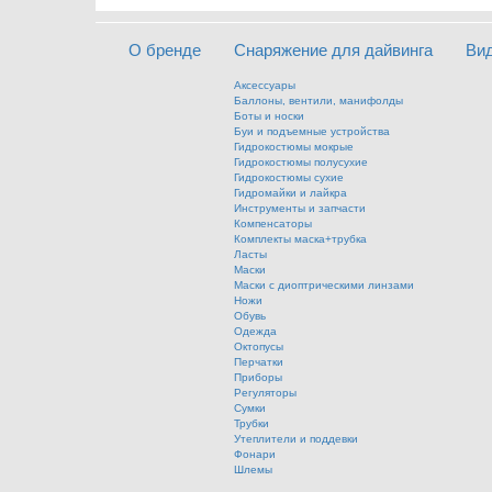
О бренде
Снаряжение для дайвинга
Ви
Аксессуары
Баллоны, вентили, манифолды
Боты и носки
Буи и подъемные устройства
Гидрокостюмы мокрые
Гидрокостюмы полусухие
Гидрокостюмы сухие
Гидромайки и лайкра
Инструменты и запчасти
Компенсаторы
Комплекты маска+трубка
Ласты
Маски
Маски с диоптрическими линзами
Ножи
Обувь
Одежда
Октопусы
Перчатки
Приборы
Регуляторы
Сумки
Трубки
Утеплители и поддевки
Фонари
Шлемы