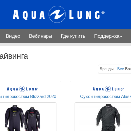
Видео
Вебинары
Где купить
Поддержка
айвинга
Бренды:
Все
Ваш
й гидрокостюм Blizzard 2020
Сухой гидрокостюм Alas