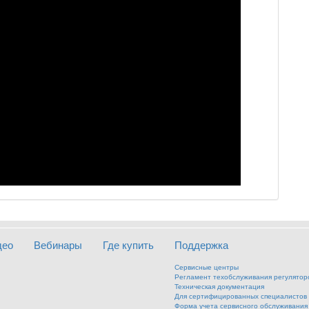
део
Вебинары
Где купить
Поддержка
Сервисные центры
Регламент техобслуживания регулятор
Техническая документация
Для сертифицированных специалистов
Форма учета сервисного обслуживания