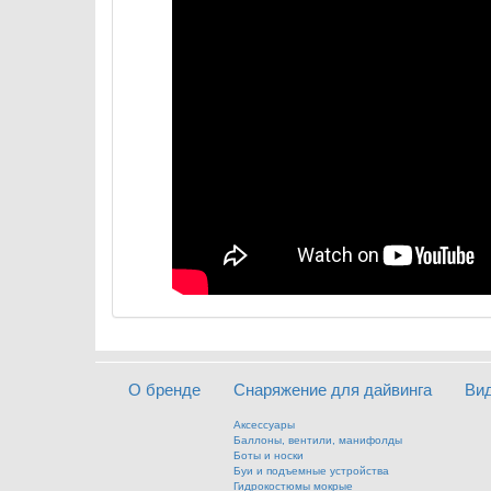
О бренде
Снаряжение для дайвинга
Ви
Аксессуары
Баллоны, вентили, манифолды
Боты и носки
Буи и подъемные устройства
Гидрокостюмы мокрые