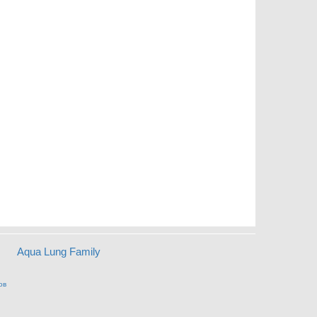
Aqua Lung Family
ов