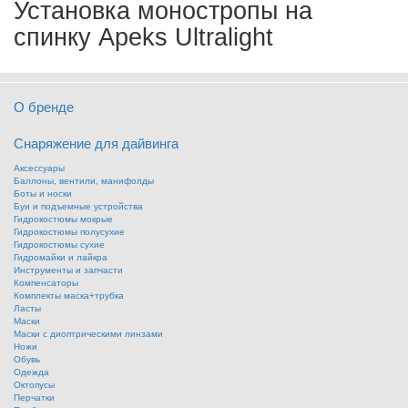
Установка моностропы на
спинку Apeks Ultralight
О бренде
Снаряжение для дайвинга
Аксессуары
Баллоны, вентили, манифолды
Боты и носки
Буи и подъемные устройства
Гидрокостюмы мокрые
Гидрокостюмы полусухие
Гидрокостюмы сухие
Гидромайки и лайкра
Инструменты и запчасти
Компенсаторы
Комплекты маска+трубка
Ласты
Маски
Маски с диоптрическими линзами
Ножи
Обувь
Одежда
Октопусы
Перчатки