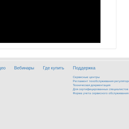
део
Вебинары
Где купить
Поддержка
Сервисные центры
Регламент техобслуживания регулятор
Техническая документация
Для сертифицированных специалистов
Форма учета сервисного обслуживания