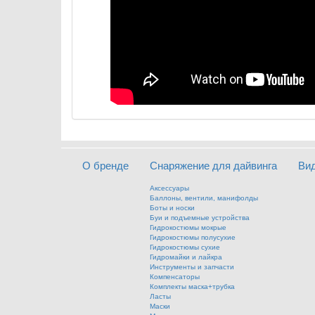
О бренде
Снаряжение для дайвинга
Ви
Аксессуары
Баллоны, вентили, манифолды
Боты и носки
Буи и подъемные устройства
Гидрокостюмы мокрые
Гидрокостюмы полусухие
Гидрокостюмы сухие
Гидромайки и лайкра
Инструменты и запчасти
Компенсаторы
Комплекты маска+трубка
Ласты
Маски