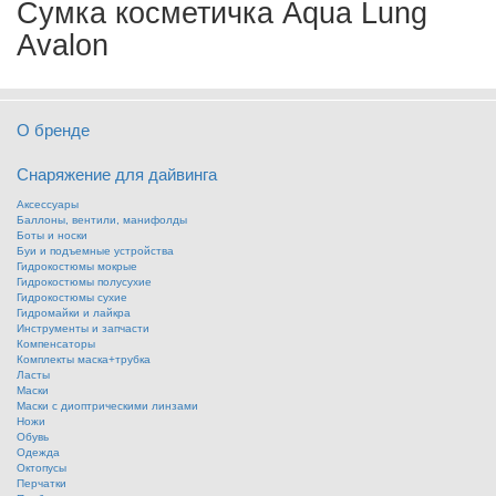
Сумка косметичка Aqua Lung
Avalon
О бренде
Снаряжение для дайвинга
Аксессуары
Баллоны, вентили, манифолды
Боты и носки
Буи и подъемные устройства
Гидрокостюмы мокрые
Гидрокостюмы полусухие
Гидрокостюмы сухие
Гидромайки и лайкра
Инструменты и запчасти
Компенсаторы
Комплекты маска+трубка
Ласты
Маски
Маски с диоптрическими линзами
Ножи
Обувь
Одежда
Октопусы
Перчатки