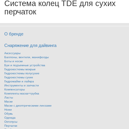
Система колец TDE для сухих
перчаток
О бренде
Снаряжение для дайвинга
Аксессуары
Баллоны, вентили, манифолды
Боты и носки
Буи и подъемные устройства
Гидрокостюмы мокрые
Гидрокостюмы полусухие
Гидрокостюмы сухие
Гидромайки и лайкра
Инструменты и запчасти
Компенсаторы
Комплекты маска+трубка
Ласты
Маски
Маски с диоптрическими линзами
Ножи
Обувь
Одежда
Октопусы
Перчатки