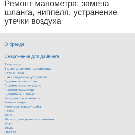
Ремонт манометра: замена
шланга, ниппеля, устранение
утечки воздуха
О бренде
Снаряжение для дайвинга
Аксессуары
Баллоны, вентили, манифолды
Боты и носки
Буи и подъемные устройства
Гидрокостюмы мокрые
Гидрокостюмы полусухие
Гидрокостюмы сухие
Гидромайки и лайкра
Инструменты и запчасти
Компенсаторы
Комплекты маска+трубка
Ласты
Маски
Маски с диоптрическими линзами
Ножи
Обувь
Одежда