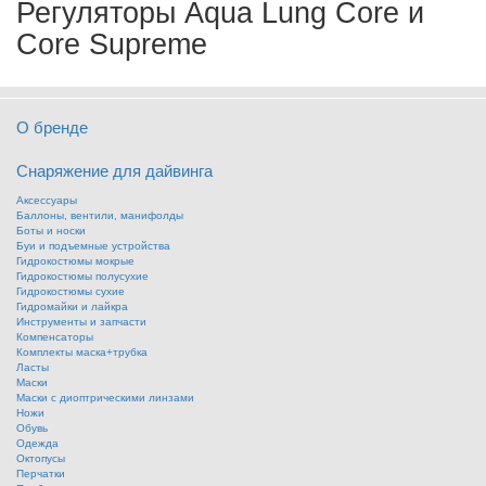
Регуляторы Aqua Lung Core и
Core Supreme
О бренде
Снаряжение для дайвинга
Аксессуары
Баллоны, вентили, манифолды
Боты и носки
Буи и подъемные устройства
Гидрокостюмы мокрые
Гидрокостюмы полусухие
Гидрокостюмы сухие
Гидромайки и лайкра
Инструменты и запчасти
Компенсаторы
Комплекты маска+трубка
Ласты
Маски
Маски с диоптрическими линзами
Ножи
Обувь
Одежда
Октопусы
Перчатки