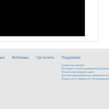
део
Вебинары
Где купить
Поддержка
Сервисные центры
Регламент техобслуживания регулятор
Техническая документация
Для сертифицированных специалистов
Форма учета сервисного обслуживания