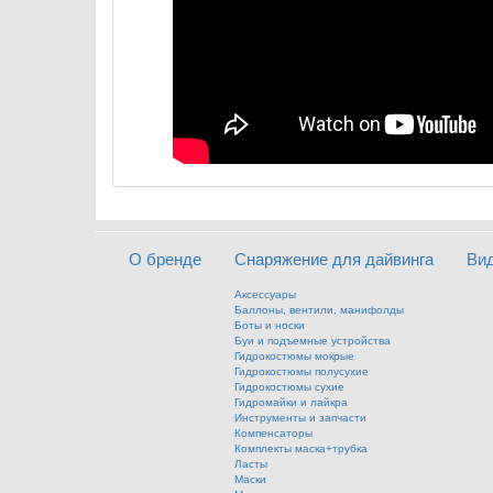
О бренде
Снаряжение для дайвинга
Ви
Аксессуары
Баллоны, вентили, манифолды
Боты и носки
Буи и подъемные устройства
Гидрокостюмы мокрые
Гидрокостюмы полусухие
Гидрокостюмы сухие
Гидромайки и лайкра
Инструменты и запчасти
Компенсаторы
Комплекты маска+трубка
Ласты
Маски