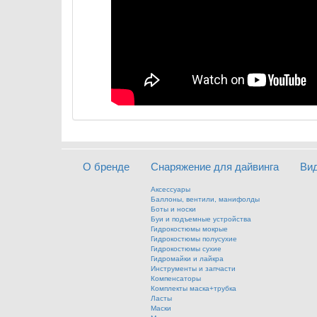
О бренде
Снаряжение для дайвинга
Ви
Аксессуары
Баллоны, вентили, манифолды
Боты и носки
Буи и подъемные устройства
Гидрокостюмы мокрые
Гидрокостюмы полусухие
Гидрокостюмы сухие
Гидромайки и лайкра
Инструменты и запчасти
Компенсаторы
Комплекты маска+трубка
Ласты
Маски