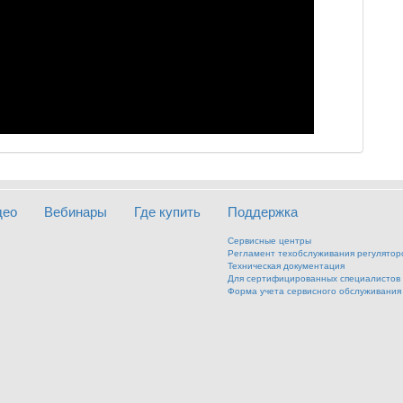
део
Вебинары
Где купить
Поддержка
Сервисные центры
Регламент техобслуживания регулятор
Техническая документация
Для сертифицированных специалистов
Форма учета сервисного обслуживания