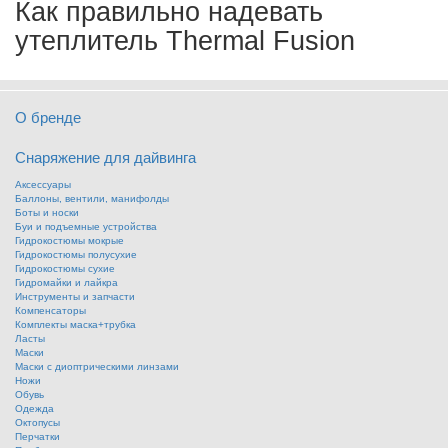
Как правильно надевать
утеплитель Thermal Fusion
О бренде
Снаряжение для дайвинга
Аксессуары
Баллоны, вентили, манифолды
Боты и носки
Буи и подъемные устройства
Гидрокостюмы мокрые
Гидрокостюмы полусухие
Гидрокостюмы сухие
Гидромайки и лайкра
Инструменты и запчасти
Компенсаторы
Комплекты маска+трубка
Ласты
Маски
Маски с диоптрическими линзами
Ножи
Обувь
Одежда
Октопусы
Перчатки