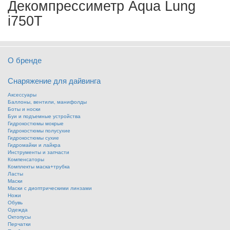
Декомпрессиметр Aqua Lung
i750T
О бренде
Снаряжение для дайвинга
Аксессуары
Баллоны, вентили, манифолды
Боты и носки
Буи и подъемные устройства
Гидрокостюмы мокрые
Гидрокостюмы полусухие
Гидрокостюмы сухие
Гидромайки и лайкра
Инструменты и запчасти
Компенсаторы
Комплекты маска+трубка
Ласты
Маски
Маски с диоптрическими линзами
Ножи
Обувь
Одежда
Октопусы
Перчатки