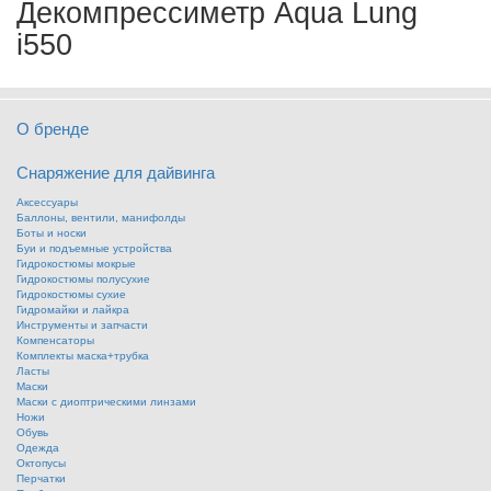
Декомпрессиметр Aqua Lung
i550
О бренде
Снаряжение для дайвинга
Аксессуары
Баллоны, вентили, манифолды
Боты и носки
Буи и подъемные устройства
Гидрокостюмы мокрые
Гидрокостюмы полусухие
Гидрокостюмы сухие
Гидромайки и лайкра
Инструменты и запчасти
Компенсаторы
Комплекты маска+трубка
Ласты
Маски
Маски с диоптрическими линзами
Ножи
Обувь
Одежда
Октопусы
Перчатки