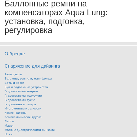
Баллонные ремни на
компенсаторах Aqua Lung:
установка, подгонка,
регулировка
О бренде
Снаряжение для дайвинга
Аксессуары
Баллоны, вентили, манифолды
Боты и носки
Буи и подъемные устройства
Гидрокостюмы мокрые
Гидрокостюмы полусухие
Гидрокостюмы сухие
Гидромайки и лайкра
Инструменты и запчасти
Компенсаторы
Комплекты маска+трубка
Ласты
Маски
Маски с диоптрическими линзами
Ножи