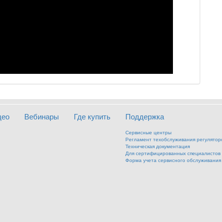
део
Вебинары
Где купить
Поддержка
Сервисные центры
Регламент техобслуживания регулятор
Техническая документация
Для сертифицированных специалистов
Форма учета сервисного обслуживания