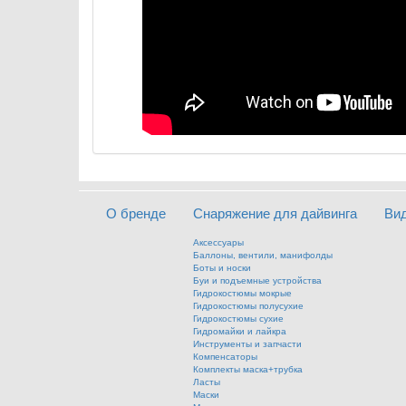
О бренде
Снаряжение для дайвинга
Ви
Аксессуары
Баллоны, вентили, манифолды
Боты и носки
Буи и подъемные устройства
Гидрокостюмы мокрые
Гидрокостюмы полусухие
Гидрокостюмы сухие
Гидромайки и лайкра
Инструменты и запчасти
Компенсаторы
Комплекты маска+трубка
Ласты
Маски