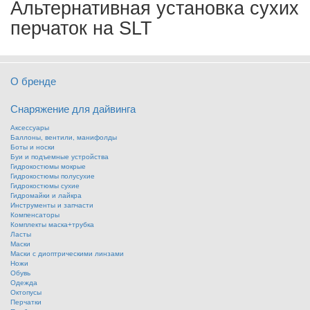
Альтернативная установка сухих
перчаток на SLT
О бренде
Снаряжение для дайвинга
Аксессуары
Баллоны, вентили, манифолды
Боты и носки
Буи и подъемные устройства
Гидрокостюмы мокрые
Гидрокостюмы полусухие
Гидрокостюмы сухие
Гидромайки и лайкра
Инструменты и запчасти
Компенсаторы
Комплекты маска+трубка
Ласты
Маски
Маски с диоптрическими линзами
Ножи
Обувь
Одежда
Октопусы
Перчатки