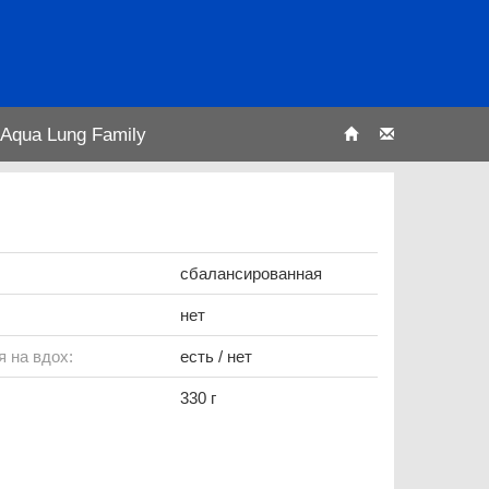
Aqua Lung Family
сбалансированная
нет
я на вдох:
есть / нет
330 г