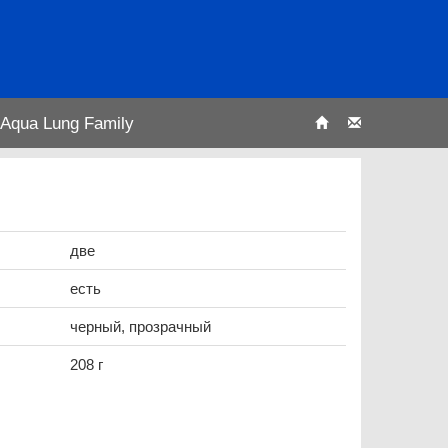
Aqua Lung Family
две
есть
черный, прозрачный
208 г