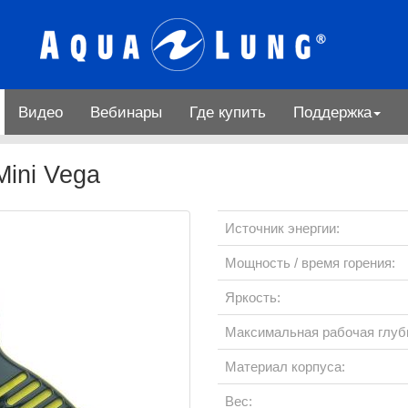
Видео
Вебинары
Где купить
Поддержка
ini Vega
Источник энергии:
Мощность / время горения:
Яркость:
Максимальная рабочая глуб
Материал корпуса:
Вес: