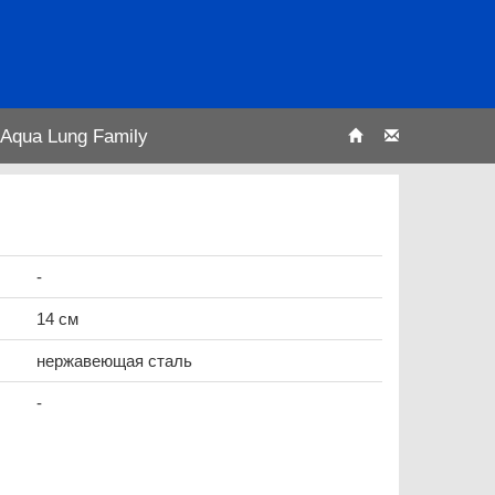
Aqua Lung Family
-
14 см
нержавеющая сталь
-