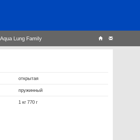
Aqua Lung Family
открытая
пружинный
1 кг 770 г