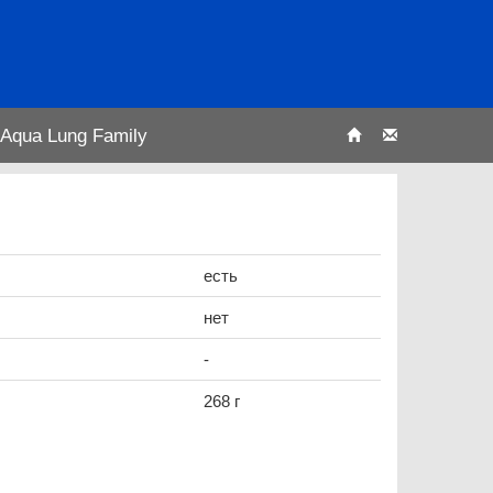
Aqua Lung Family
есть
нет
-
268 г