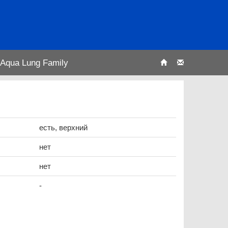
Aqua Lung Family
есть, верхний
нет
нет
-