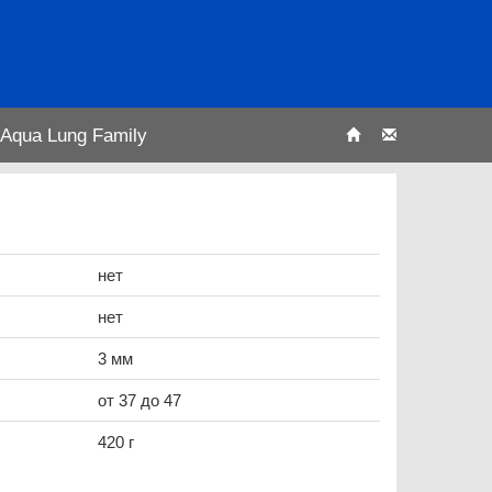
Aqua Lung Family
нет
нет
3 мм
от 37 до 47
420 г