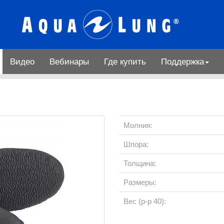
Видео
Вебинары
Где купить
Поддержка
Молния:
Шпора:
Толщина:
Размеры:
Вес (р-р 40):