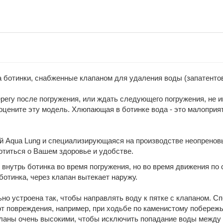
 ботинки, снабженные клапаном для удаления воды (запатентов
регу после погружения, или ждать следующего погружения, не 
оцените эту модель. Хлюпающая в ботинке вода - это малоприя
й Aqua Lung и специализирующаяся на производстве неопренов
отиться о Вашем здоровье и удобстве.
 внутрь ботинка во время погружения, но во время движения по 
ботинка, через клапан вытекает наружу.
о устроена так, чтобы направлять воду к пятке с клапаном. С
т повреждения, например, при ходьбе по каменистому побережь
ланы очень высокими, чтобы исключить попадание воды между 