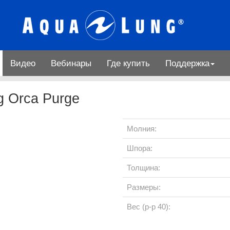
Видео
Вебинары
Где купить
Поддержка
g Orca Purge
Молния:
Шпора:
Толщина:
Размеры:
Вес (р-р 40):