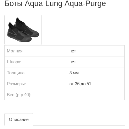
Боты Aqua Lung Aqua-Purge
Молния:
нет
Шпора:
нет
Толщина:
3 мм
Размеры:
от 36 до 51
Вес (р-р 40):
-
Описание