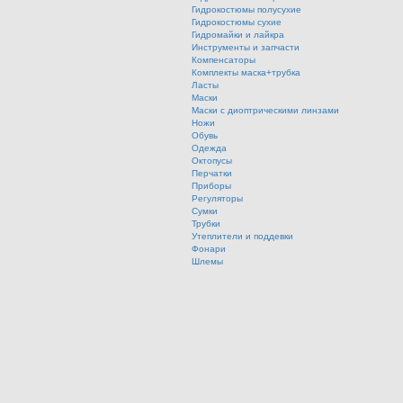
Гидрокостюмы полусухие
Гидрокостюмы сухие
Гидромайки и лайкра
Инструменты и запчасти
Компенсаторы
Комплекты маска+трубка
Ласты
Маски
Маски с диоптрическими линзами
Ножи
Обувь
Одежда
Октопусы
Перчатки
Приборы
Регуляторы
Сумки
Трубки
Утеплители и поддевки
Фонари
Шлемы