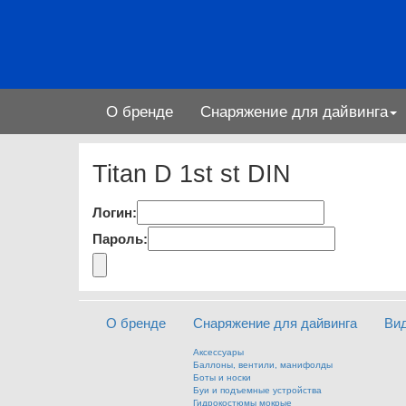
О бренде
Снаряжение для дайвинга
Titan D 1st st DIN
Логин:
Пароль:
О бренде
Снаряжение для дайвинга
Ви
Аксессуары
Баллоны, вентили, манифолды
Боты и носки
Буи и подъемные устройства
Гидрокостюмы мокрые