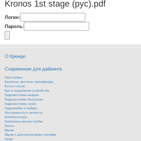
Kronos 1st stage (рус).pdf
Логин:
Пароль:
О бренде
Снаряжение для дайвинга
Аксессуары
Баллоны, вентили, манифолды
Боты и носки
Буи и подъемные устройства
Гидрокостюмы мокрые
Гидрокостюмы полусухие
Гидрокостюмы сухие
Гидромайки и лайкра
Инструменты и запчасти
Компенсаторы
Комплекты маска+трубка
Ласты
Маски
Маски с диоптрическими линзами
Ножи