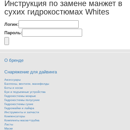
Инструкция по замене манжет в
сухих гидрокостюмах Whites
Логин:
Пароль:
О бренде
Снаряжение для дайвинга
Аксессуары
Баллоны, вентили, манифолды
Боты и носки
Буи и подъемные устройства
Гидрокостюмы мокрые
Гидрокостюмы полусухие
Гидрокостюмы сухие
Гидромайки и лайкра
Инструменты и запчасти
Компенсаторы
Комплекты маска+трубка
Ласты
Маски